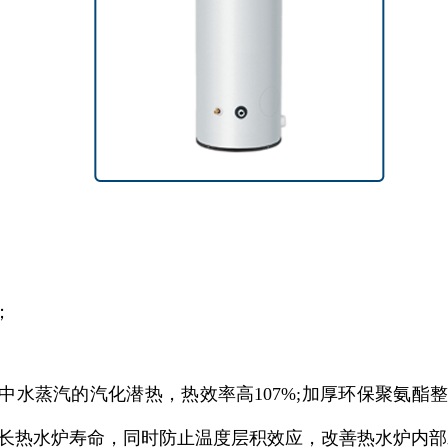
；
中水蒸汽的汽化潜热，热效率高107%;加厚环保聚氨酯
除水垢，延长热水炉寿命，同时防止温度层积效应，改善热水