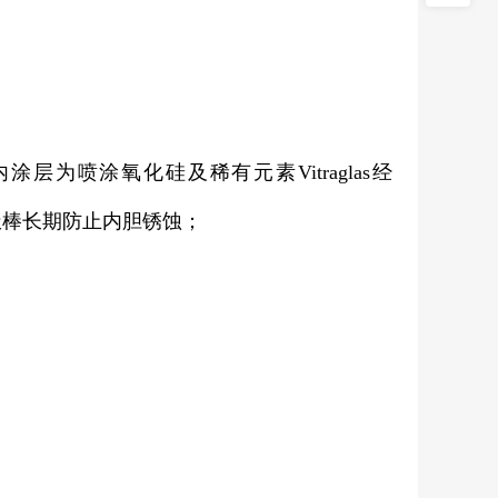
喷涂氧化硅及稀有元素Vitraglas经
阳极棒长期防止内胆锈蚀；